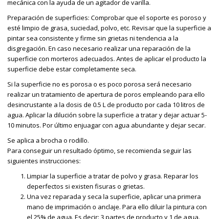
mecánica con la ayuda de un agitador de varilla.
Preparación de superficies: Comprobar que el soporte es poroso y
esté limpio de grasa, suciedad, polvo, etc. Revisar que la superficie a
pintar sea consistente y firme sin grietas ni tendencia a la
disgregación. En caso necesario realizar una reparación de la
superficie con morteros adecuados. Antes de aplicar el producto la
superficie debe estar completamente seca.
Si la superficie no es porosa o es poco porosa será necesario
realizar un tratamiento de apertura de poros empleando para ello
desincrustante a la dosis de 0.5 L de producto por cada 10 litros de
agua. Aplicar la dilución sobre la superficie a tratar y dejar actuar 5-
10 minutos. Por último enjuagar con agua abundante y dejar secar.
Se aplica a brocha o rodillo.
Para conseguir un resultado óptimo, se recomienda seguir las
siguientes instrucciones:
Limpiar la superficie a tratar de polvo y grasa. Reparar los
deperfectos si existen fisuras o grietas.
Una vez reparada y seca la superficie, aplicar una primera
mano de imprimación o anclaje. Para ello diluir la pintura con
el 25% de agua. Es decir: 3 partes de producto y 1 de agua.