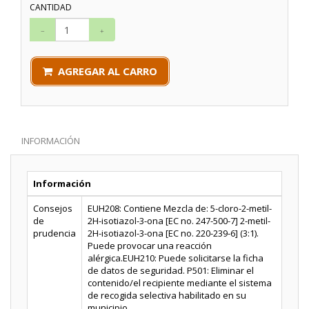
CANTIDAD
AGREGAR AL CARRO
INFORMACIÓN
Información
Consejos
EUH208: Contiene Mezcla de: 5-cloro-2-metil-
de
2H-isotiazol-3-ona [EC no. 247-500-7] 2-metil-
prudencia
2H-isotiazol-3-ona [EC no. 220-239-6] (3:1).
Puede provocar una reacción
alérgica.EUH210: Puede solicitarse la ficha
de datos de seguridad. P501: Eliminar el
contenido/el recipiente mediante el sistema
de recogida selectiva habilitado en su
municipio.