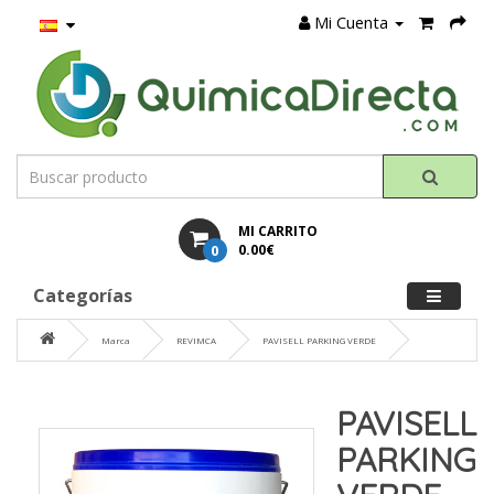
Mi Cuenta
MI CARRITO
0
0.00€
Categorías
Marca
REVIMCA
PAVISELL PARKING VERDE
PAVISELL
PARKING