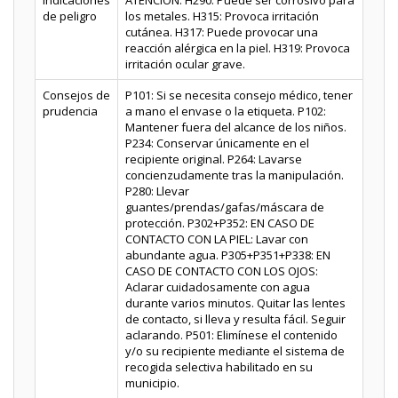
Indicaciones
ATENCIÓN: H290: Puede ser corrosivo para
de peligro
los metales. H315: Provoca irritación
cutánea. H317: Puede provocar una
reacción alérgica en la piel. H319: Provoca
irritación ocular grave.
Consejos de
P101: Si se necesita consejo médico, tener
prudencia
a mano el envase o la etiqueta. P102:
Mantener fuera del alcance de los niños.
P234: Conservar únicamente en el
recipiente original. P264: Lavarse
concienzudamente tras la manipulación.
P280: Llevar
guantes/prendas/gafas/máscara de
protección. P302+P352: EN CASO DE
CONTACTO CON LA PIEL: Lavar con
abundante agua. P305+P351+P338: EN
CASO DE CONTACTO CON LOS OJOS:
Aclarar cuidadosamente con agua
durante varios minutos. Quitar las lentes
de contacto, si lleva y resulta fácil. Seguir
aclarando. P501: Elimínese el contenido
y/o su recipiente mediante el sistema de
recogida selectiva habilitado en su
municipio.