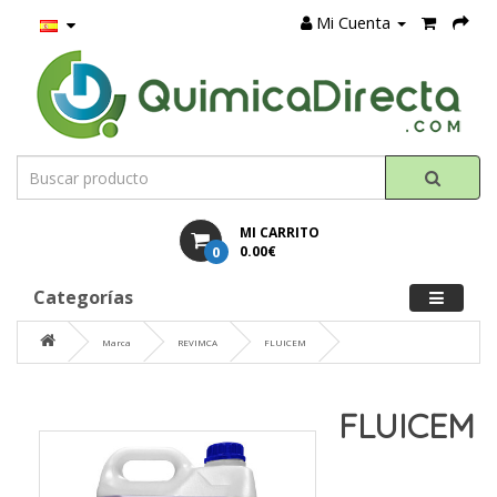
Mi Cuenta
MI CARRITO
0
0.00€
Categorías
Marca
REVIMCA
FLUICEM
FLUICEM