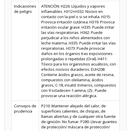
Indicaciones
ATENCIÓN: H226: Líquidos y vapores
de peligro
inflamables. H312+H332: Nocivo en
contacto con la piel o si se inhala. H315:
Provoca irritación cutánea. H319: Provoca
irritación ocular grave. H335: Puede irritar
las vías respiratorias. H362: Puede
perjudicar a los niños alimentados con
leche materna. H335: Puede irritar las vías
respiratorias. H373: Puede provocar
daños en los órganos tras exposiciones
prolongadas o repetidas (Oral). H411:
Tóxico para los organismos acuáticos, con
efectos nocivos duraderos. EUH208:
Contiene ácidos grasos, aceite de resina,
compuestos con oleilamina, ácidos
grasos, C-18, insatd. trimeros, compuestos
con 9 octadecen-1-amina, (Z)-. Puede
provocar una reacción alérgica.
Consejos de
P210: Mantener alejado del calor, de
prudencia
superficies calientes, de chispas, de
llamas abiertas y de cualquier otra fuente
de ignición. No fumar. P280: Llevar guantes
de protección/ máscara de protección/